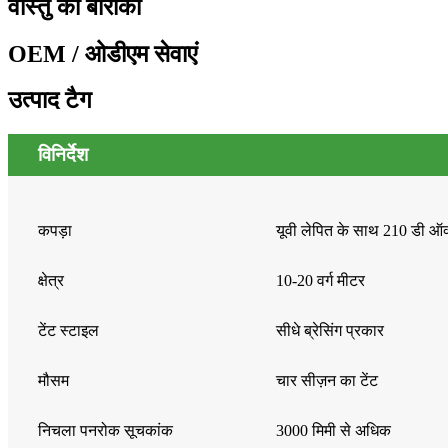
वास्तु की बारीकी
OEM / ओडीएम सेवाएं
उत्पाद टैग
विनिर्देश
कपड़ा
यूवी लेपित के साथ 210 डी ऑक
क्षेत्र
10-20 वर्ग मीटर
टेंट स्टाइल
सीधे ब्रेसिंग प्रकार
मौसम
चार सीज़न का टेंट
निचला पनरोक सूचकांक
3000 मिमी से अधिक