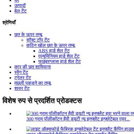
घर
उत्पादों
बेल टेंट
श्रेणियाँ
छत के ऊपर तम्बू
सॉफ्ट टॉप टेंट
कठिन खोल छत के ऊपर तम्बू
ABS हार्ड शेल टेंट
एल्युमिनियम हार्ड शेल टेंट
फाइबरग्लास हार्ड शेल टेंट
कार की छत शामियाना
स्वैग टेंट
ट्रेलर टेंट
मछली पकड़ने का तम्बू
शावर टेंट
विशेष रुप से प्रदर्शित प्रोडक्टस
300 ग्राम पॉलीकॉटन हैवी ड्यूटी न्यू इनफ्लैट इन्फ्लेटेबल एयर...