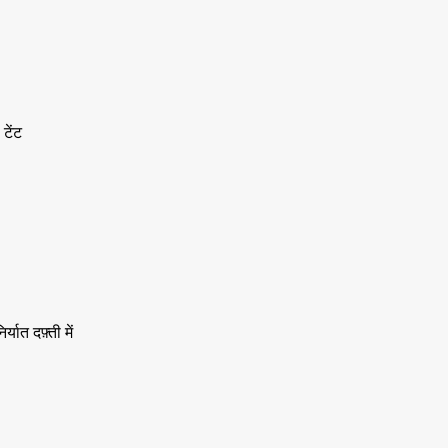
टेंट
्यात दफ़्ती में