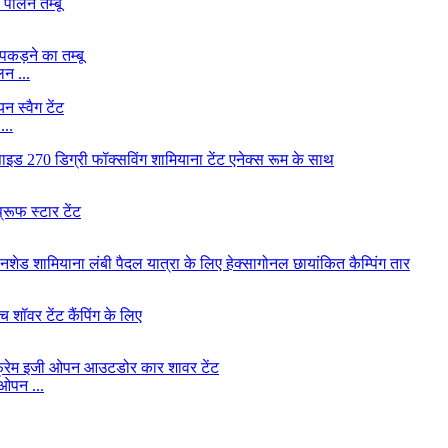
न ...
...
 ओपन ...