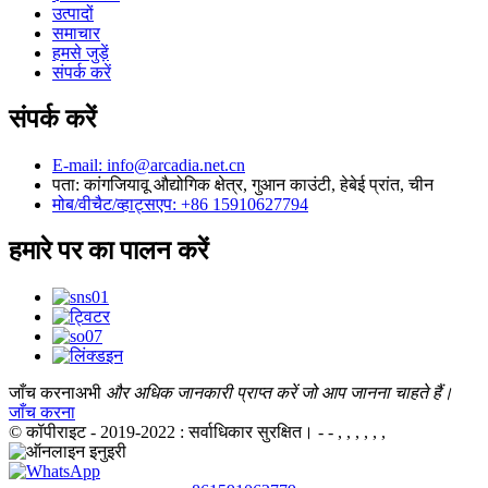
उत्पादों
समाचार
हमसे जुड़ें
संपर्क करें
संपर्क करें
E-mail: info@arcadia.net.cn
पता: कांगजियावू औद्योगिक क्षेत्र, गुआन काउंटी, हेबेई प्रांत, चीन
मोब/वीचैट/व्हाट्सएप: +86 15910627794
हमारे पर का पालन करें
जाँच करना
अभी
और अधिक जानकारी प्राप्त करें जो आप जानना चाहते हैं।
जाँच करना
© कॉपीराइट - 2019-2022 : सर्वाधिकार सुरक्षित।
- - , , , , , ,