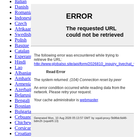
Italian
Danish
Romanian
Indonesian
Czech
Afrikaans
Swedish
Polish
Basque
Catalan
Esperanto
Hindi
Lao
Albanian
Amharic
Armenian
Azerbaijani
Belarusian
Bengali
Bosnian
Bulgarian
Cebuano
Chichewa
Corsican
Croatian