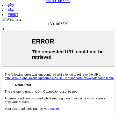
861591062779
ईमेल
भीड़
स्काइप
1591062779
x