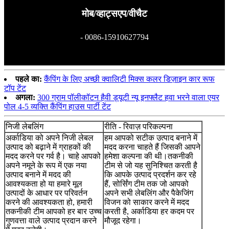
मोब/व्हाट्सएप/वीचैट
- 0086-15910627794
पहले का:
कैंपिंग के लिए अच्छी क्वालिटी मिक्स कलर डिज़ाइन कार रूफ
टॉप टेंट
अगला:
300 ग्राम पॉलीकॉटन हैवी ड्यूटी न्यू इनफ्लैट हवा भरने वाला एयर
पोल 4-5 व्यक्ति कैंपिंग हाउस पार्टी टेंट
निजी लेबलिंग
रीति - रिवाज़ परिकल्पना
अर्काडिया को अपने निजी लेबल
हम आपको सटीक उत्पाद बनाने में
उत्पाद को बढ़ाने में ग्राहकों की
मदद करना चाहते हैं जिसकी आपने
मदद करने पर गर्व है। चाहे आपको
हमेशा कल्पना की थी।तकनीकी
अपने नमूने के रूप में एक नया
टीम से जो यह सुनिश्चित करती है
उत्पाद बनाने में मदद की
कि आपके उत्पाद प्रदर्शन कर रहे
आवश्यकता हो या हमारे मूल
हैं, सोर्सिंग टीम तक जो आपको
उत्पादों के आधार पर परिवर्तन
अपने सभी लेबलिंग और पैकेजिंग
करने की आवश्यकता हो, हमारी
विजन को साकार करने में मदद
तकनीकी टीम आपको हर बार उच्च
करती है, अर्काडिया हर कदम पर
गुणवत्ता वाले उत्पाद प्रदान करने
मौजूद रहेगा।