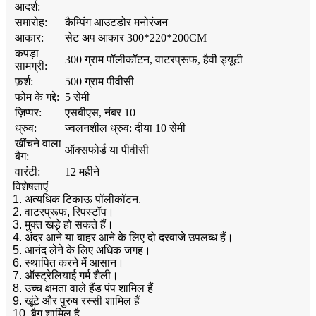
आदर्श:
समारोह:
कैम्पिंग आउटडोर मनोरंजन
आकार:
सेट अप आकार 300*220*200CM
कपड़ा
300 ग्राम पॉलीकॉटन, वाटरप्रूफ, हैवी ड्यूटी
सामग्री:
फ़र्श:
500 ग्राम पीवीसी
फोम के गद्दे:
5 सेमी
ज़िप्पर:
एसबीएस, नंबर 10
ध्रुव:
ज्वलनशील ध्रुव: दीया 10 सेमी
खींचने वाला
ऑक्सफोर्ड या पीवीसी
बैग:
वारंटी:
12 महीने
विशेषताएं
1. अत्यधिक टिकाऊ पॉलीकॉटन.
2. वाटरप्रूफ, रिपस्टॉप।
3. मुक्त खड़े हो सकते हैं।
4. अंदर आने या बाहर आने के लिए दो दरवाजे उपलब्ध हैं।
5. आनंद लेने के लिए अधिक जगह।
6. स्थापित करने में आसान।
7. ऑस्ट्रेलियाई गर्म शैली।
8. उच्च क्षमता वाले हैंड पंप शामिल हैं
9. खूंटे और पुरुष रस्सी शामिल हैं
10. बैग शामिल है