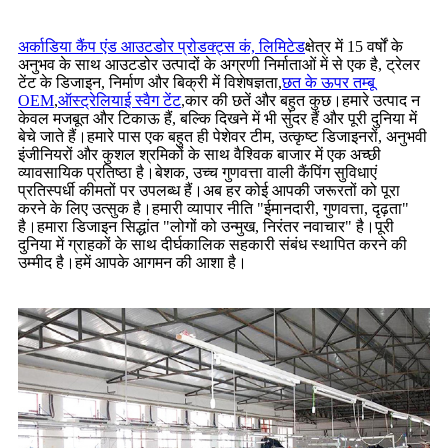
अर्काडिया कैंप एंड आउटडोर प्रोडक्ट्स कं, लिमिटेड
क्षेत्र में 15 वर्षों के
अनुभव के साथ आउटडोर उत्पादों के अग्रणी निर्माताओं में से एक है, ट्रेलर
टेंट के डिजाइन, निर्माण और बिक्री में विशेषज्ञता,
छत के ऊपर तम्बू
OEM
,
ऑस्ट्रेलियाई स्वैग टेंट
,
कार की छतें और बहुत कुछ।हमारे उत्पाद न
केवल मजबूत और टिकाऊ हैं, बल्कि दिखने में भी सुंदर हैं और पूरी दुनिया में
बेचे जाते हैं।हमारे पास एक बहुत ही पेशेवर टीम, उत्कृष्ट डिजाइनरों, अनुभवी
इंजीनियरों और कुशल श्रमिकों के साथ वैश्विक बाजार में एक अच्छी
व्यावसायिक प्रतिष्ठा है।बेशक, उच्च गुणवत्ता वाली कैंपिंग सुविधाएं
प्रतिस्पर्धी कीमतों पर उपलब्ध हैं।अब हर कोई आपकी जरूरतों को पूरा
करने के लिए उत्सुक है।हमारी व्यापार नीति "ईमानदारी, गुणवत्ता, दृढ़ता"
है।हमारा डिजाइन सिद्धांत "लोगों को उन्मुख, निरंतर नवाचार" है।पूरी
दुनिया में ग्राहकों के साथ दीर्घकालिक सहकारी संबंध स्थापित करने की
उम्मीद है।हमें आपके आगमन की आशा है।