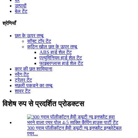
घर
उत्पादों
बेल टेंट
श्रेणियाँ
छत के ऊपर तम्बू
सॉफ्ट टॉप टेंट
कठिन खोल छत के ऊपर तम्बू
ABS हार्ड शेल टेंट
एल्युमिनियम हार्ड शेल टेंट
फाइबरग्लास हार्ड शेल टेंट
कार की छत शामियाना
स्वैग टेंट
ट्रेलर टेंट
मछली पकड़ने का तम्बू
शावर टेंट
विशेष रुप से प्रदर्शित प्रोडक्टस
300 ग्राम पॉलीकॉटन हैवी ड्यूटी न्यू इनफ्लैट इन्फ्लेटेबल
एयर...