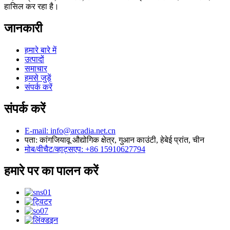
हासिल कर रहा है।
जानकारी
हमारे बारे में
उत्पादों
समाचार
हमसे जुड़ें
संपर्क करें
संपर्क करें
E-mail: info@arcadia.net.cn
पता: कांगजियावू औद्योगिक क्षेत्र, गुआन काउंटी, हेबेई प्रांत, चीन
मोब/वीचैट/व्हाट्सएप: +86 15910627794
हमारे पर का पालन करें