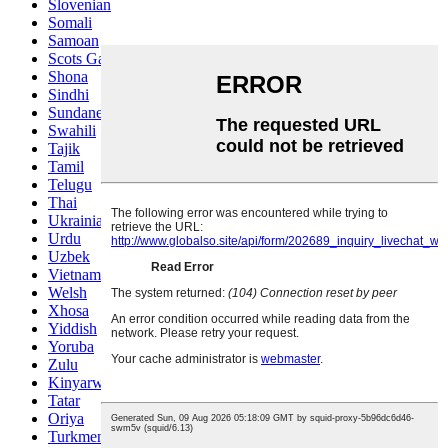
Slovenian
Somali
Samoan
Scots Gaelic
Shona
Sindhi
Sundanese
Swahili
Tajik
Tamil
Telugu
Thai
Ukrainian
Urdu
Uzbek
Vietnamese
Welsh
Xhosa
Yiddish
Yoruba
Zulu
Kinyarwanda
Tatar
Oriya
Turkmen