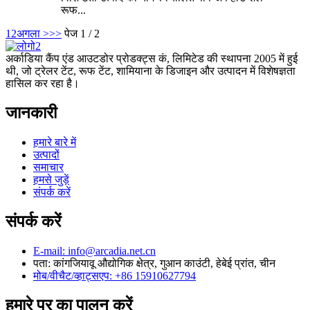
रूफ...
1
2
अगला >
>>
पेज 1 / 2
अर्काडिया कैंप एंड आउटडोर प्रोडक्ट्स कं, लिमिटेड की स्थापना 2005 में हुई
थी, जो ट्रेलर टेंट, रूफ टेंट, शामियाना के डिजाइन और उत्पादन में विशेषज्ञता
हासिल कर रहा है।
जानकारी
हमारे बारे में
उत्पादों
समाचार
हमसे जुड़ें
संपर्क करें
संपर्क करें
E-mail: info@arcadia.net.cn
पता: कांगजियावू औद्योगिक क्षेत्र, गुआन काउंटी, हेबेई प्रांत, चीन
मोब/वीचैट/व्हाट्सएप: +86 15910627794
हमारे पर का पालन करें